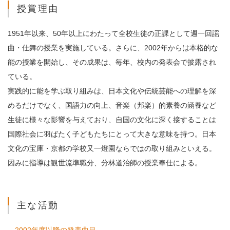
授賞理由
1951年以来、50年以上にわたって全校生徒の正課として週一回謡
曲・仕舞の授業を実施している。さらに、2002年からは本格的な
能の授業を開始し、その成果は、毎年、校内の発表会で披露され
ている。
実践的に能を学ぶ取り組みは、日本文化や伝統芸能への理解を深
めるだけでなく、国語力の向上、音楽（邦楽）的素養の涵養など
生徒に様々な影響を与えており、自国の文化に深く接することは
国際社会に羽ばたく子どもたちにとって大きな意味を持つ。日本
文化の宝庫・京都の学校又一燈園ならではの取り組みといえる。
因みに指導は観世流準職分、分林道治師の授業奉仕による。
主な活動