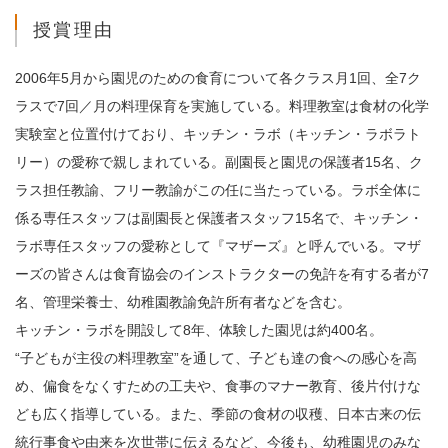
授賞理由
2006年5月から園児のための食育について各クラス月1回、全7ク
ラスで7回／月の料理保育を実施している。料理教室は食材の化学
実験室と位置付けており、キッチン・ラボ（キッチン・ラボラト
リー）の愛称で親しまれている。副園長と園児の保護者15名、ク
ラス担任教諭、フリー教諭がこの任に当たっている。ラボ全体に
係る専任スタッフは副園長と保護者スタッフ15名で、キッチン・
ラボ専任スタッフの愛称として『マザーズ』と呼んでいる。マザ
ーズの皆さんは食育協会のインストラクターの免許を有する者が7
名、管理栄養士、幼稚園教諭免許所有者などを含む。
キッチン・ラボを開設して8年、体験した園児は約400名。
“子どもが主役の料理教室”を通して、子ども達の食への感心を高
め、偏食をなくすための工夫や、食事のマナー教育、後片付けな
ども広く指導している。また、季節の食材の収穫、日本古来の伝
統行事食や由来を次世帯に伝えるなど、今後も、幼稚園児のみな