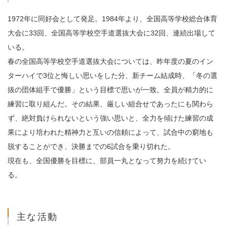
1972年に同好会として発足。1984年より、全国高等学校総合体育
大会に33回、全国高等学校空手道選抜大会に32回、連続出場して
いる。
春の全国高等学校空手道選抜大会については、昨年度の夏のイン
ターハイで3位と悔しい思いをした分、新チーム結成時、「冬の選
抜の団体組手で優勝」という目標で思いが一致。全員が精力的に
練習に取り組んだ。その結果、厳しい組合せであったにも関わら
ず、絶対負けられないという強い思いと、全力を傾けた練習の成
果により培われた精神力と互いの信頼によって、試合中の窮地も
脱することができ、決勝までの6試合を乗り切れた。
現在も、全国優勝を目標に、部員一丸となって努力を続けてい
る。
主な活動