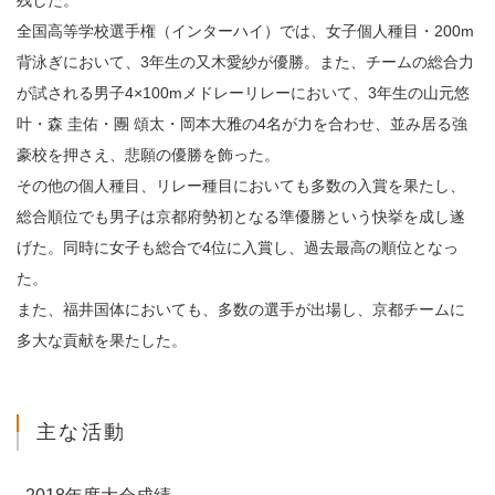
残した。
全国高等学校選手権（インターハイ）では、女子個人種目・200m
背泳ぎにおいて、3年生の又木愛紗が優勝。また、チームの総合力
が試される男子4×100mメドレーリレーにおいて、3年生の山元悠
叶・森 圭佑・團 頌太・岡本大雅の4名が力を合わせ、並み居る強
豪校を押さえ、悲願の優勝を飾った。
その他の個人種目、リレー種目においても多数の入賞を果たし、
総合順位でも男子は京都府勢初となる準優勝という快挙を成し遂
げた。同時に女子も総合で4位に入賞し、過去最高の順位となっ
た。
また、福井国体においても、多数の選手が出場し、京都チームに
多大な貢献を果たした。
主な活動