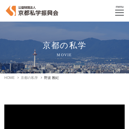
menu
京都の私学
MOVIE
HOME
京都の私学
野波 雅紀