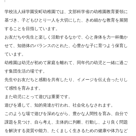
学校法人緑学園安町幼稚園では、文部科学省の幼稚園教育要領に
基づき、子どもひとり一人を大切にした、きめ細かな教育を展開
することを目指しています。
お友だちや先生と楽しく活動するなかで、心と身体を力一杯働か
せて、知徳体のバランスのとれた、心豊かな子に育つよう保育し
ています。
幼稚園は幼児が初めて家庭を離れて、同年代の幼児と一緒に過ご
す集団生活の場です。
先生やお友だちと感動を共有したり、イメージを伝え合ったりし
て感性を育みます。
また幼児にとって遊びは重要です。
遊びを通して、知的発達が行われ、社会化もなされます。
このような場で遊びを深めながら、豊かな人間性を育み、自分で
課題を見つけ、自ら考え、主体的に判断、行動し、より良く問題
を解決する資質や能力、たくましく生きるための健康や体力など