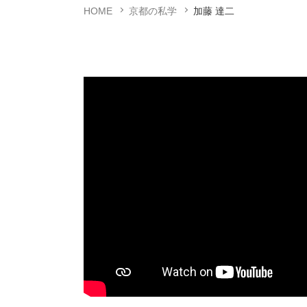
HOME
京都の私学
加藤 達二