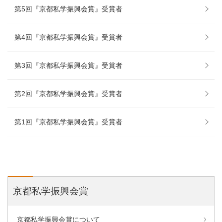
第5回『京都私学振興会賞』受賞者
第4回『京都私学振興会賞』受賞者
第3回『京都私学振興会賞』受賞者
第2回『京都私学振興会賞』受賞者
第1回『京都私学振興会賞』受賞者
京都私学振興会賞
京都私学振興会賞について