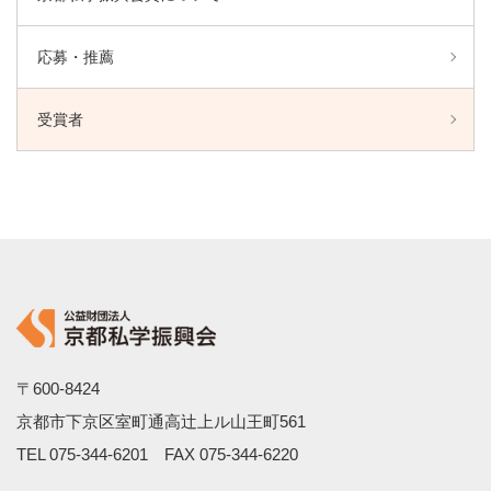
応募・推薦
受賞者
〒600-8424
京都市下京区室町通高辻上ル山王町561
TEL
075-344-6201
FAX 075-344-6220