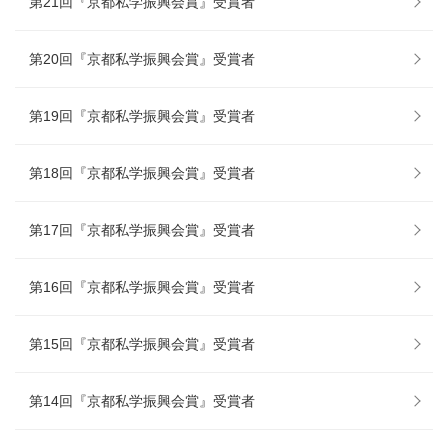
第21回『京都私学振興会賞』受賞者
第20回『京都私学振興会賞』受賞者
第19回『京都私学振興会賞』受賞者
第18回『京都私学振興会賞』受賞者
第17回『京都私学振興会賞』受賞者
第16回『京都私学振興会賞』受賞者
第15回『京都私学振興会賞』受賞者
第14回『京都私学振興会賞』受賞者