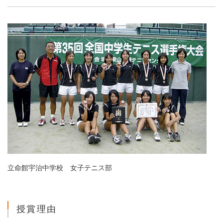
立命館宇治中学校 女子テニス部
授賞理由