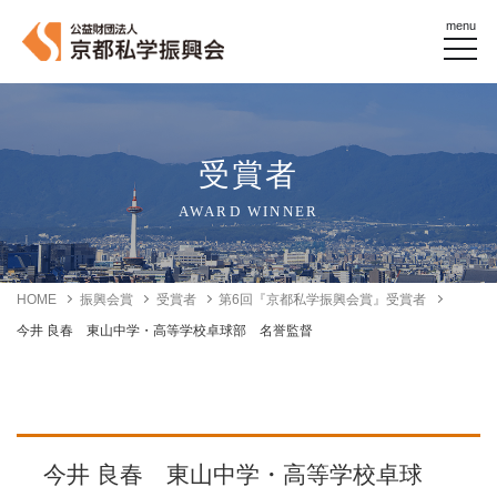
menu
受賞者
AWARD WINNER
HOME
振興会賞
受賞者
第6回『京都私学振興会賞』受賞者
今井 良春 東山中学・高等学校卓球部 名誉監督
今井 良春 東山中学・高等学校卓球