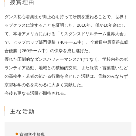
授賞理由
ダンス初心者集団が向上心を持って研鑽を重ねることで、世界ト
ップクラスに達することを証明した。2010年、僅か10年余にし
て、本場アメリカにおける「ミスダンスドリルチーム世界大会」
で、ヒップホップ部門優勝（40チーム中）、全種目中最高得点総
合優勝（260チーム中）の快挙を成し遂げた。
優れた圧倒的なダンスパフォーマンスだけでなく、学校内外のボ
ランティア活動、地域との積極的交流、また服装・言葉遣いなど
の高校生・若者の範たる行動を旨とした活動は、母校のみならず
京都私学の名を高めるに大きく貢献した。
今後も更なる活躍が期待される。
主な活動
京都学生祭典