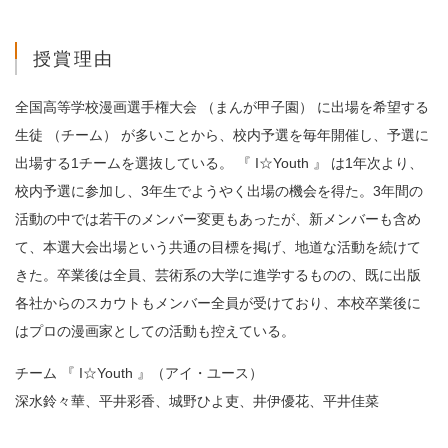
授賞理由
全国高等学校漫画選手権大会 （まんが甲子園） に出場を希望する
生徒 （チーム） が多いことから、校内予選を毎年開催し、予選に
出場する1チームを選抜している。 『 I☆Youth 』 は1年次より、
校内予選に参加し、3年生でようやく出場の機会を得た。3年間の
活動の中では若干のメンバー変更もあったが、新メンバーも含め
て、本選大会出場という共通の目標を掲げ、地道な活動を続けて
きた。卒業後は全員、芸術系の大学に進学するものの、既に出版
各社からのスカウトもメンバー全員が受けており、本校卒業後に
はプロの漫画家としての活動も控えている。
チーム 『 I☆Youth 』（アイ・ユース）
深水鈴々華、平井彩香、城野ひよ吏、井伊優花、平井佳菜