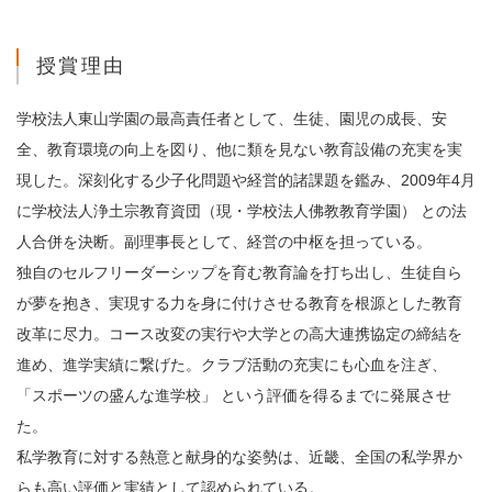
授賞理由
学校法人東山学園の最高責任者として、生徒、園児の成長、安
全、教育環境の向上を図り、他に類を見ない教育設備の充実を実
現した。深刻化する少子化問題や経営的諸課題を鑑み、2009年4月
に学校法人浄土宗教育資団（現・学校法人佛教教育学園） との法
人合併を決断。副理事長として、経営の中枢を担っている。
独自のセルフリーダーシップを育む教育論を打ち出し、生徒自ら
が夢を抱き、実現する力を身に付けさせる教育を根源とした教育
改革に尽力。コース改変の実行や大学との高大連携協定の締結を
進め、進学実績に繋げた。クラブ活動の充実にも心血を注ぎ、
「スポーツの盛んな進学校」 という評価を得るまでに発展させ
た。
私学教育に対する熱意と献身的な姿勢は、近畿、全国の私学界か
らも高い評価と実績として認められている。