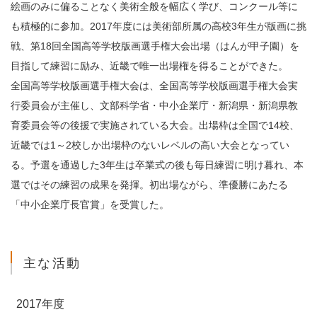
絵画のみに偏ることなく美術全般を幅広く学び、コンクール等に
も積極的に参加。2017年度には美術部所属の高校3年生が版画に挑
戦、第18回全国高等学校版画選手権大会出場（はんが甲子園）を
目指して練習に励み、近畿で唯一出場権を得ることができた。
全国高等学校版画選手権大会は、全国高等学校版画選手権大会実
行委員会が主催し、文部科学省・中小企業庁・新潟県・新潟県教
育委員会等の後援で実施されている大会。出場枠は全国で14校、
近畿では1～2校しか出場枠のないレベルの高い大会となってい
る。予選を通過した3年生は卒業式の後も毎日練習に明け暮れ、本
選ではその練習の成果を発揮。初出場ながら、準優勝にあたる
「中小企業庁長官賞」を受賞した。
主な活動
2017年度