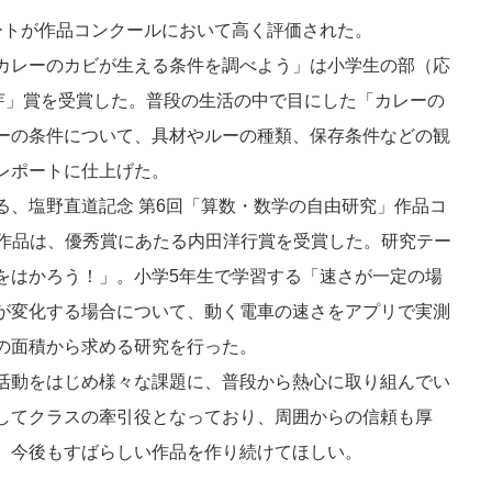
ートが作品コンクールにおいて高く評価された。
カレーのカビが生える条件を調べよう」は小学生の部（応
の芽」賞を受賞した。普段の生活の中で目にした「カレーの
ーの条件について、具材やルーの種類、保存条件などの観
レポートに仕上げた。
る、塩野直道記念 第6回「算数・数学の自由研究」作品コ
した作品は、優秀賞にあたる内田洋行賞を受賞した。研究テー
をはかろう！」。小学5年生で学習する「速さが一定の場
が変化する場合について、動く電車の速さをアプリで実測
の面積から求める研究を行った。
活動をはじめ様々な課題に、普段から熱心に取り組んでい
してクラスの牽引役となっており、周囲からの信頼も厚
、今後もすばらしい作品を作り続けてほしい。