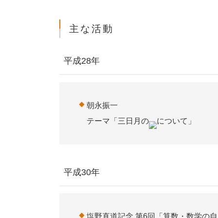
主な活動
平成28年
朝永振一
テーマ「三日月の
について」
平成30年
塩野直道記念 第6回「算数・数学の