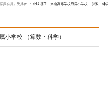
学振興会賞』受賞者
金城 凜子 洛南高等学校附属小学校 （算数・科
属小学校 （算数・科学）