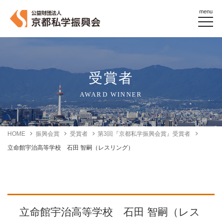
menu
受賞者
AWARD WINNER
HOME
振興会賞
受賞者
第3回『京都私学振興会賞』受賞者
立命館宇治高等学校 石田 智嗣（レスリング）
立命館宇治高等学校 石田 智嗣（レス