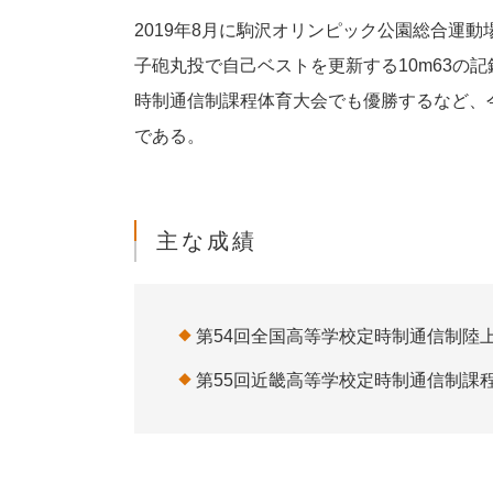
2019年8月に駒沢オリンピック公園総合運
子砲丸投で自己ベストを更新する10m63の
時制通信制課程体育大会でも優勝するなど、
である。
主な成績
第54回全国高等学校定時制通信制陸
第55回近畿高等学校定時制通信制課