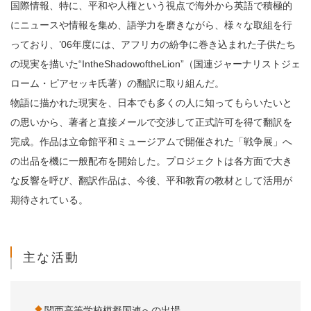
国際情報、特に、平和や人権という視点で海外から英語で積極的
にニュースや情報を集め、語学力を磨きながら、様々な取組を行
っており、’06年度には、アフリカの紛争に巻き込まれた子供たち
の現実を描いた“IntheShadowoftheLion”（国連ジャーナリストジェ
ローム・ピアセッキ氏著）の翻訳に取り組んだ。
物語に描かれた現実を、日本でも多くの人に知ってもらいたいと
の思いから、著者と直接メールで交渉して正式許可を得て翻訳を
完成。作品は立命館平和ミュージアムで開催された「戦争展」へ
の出品を機に一般配布を開始した。プロジェクトは各方面で大き
な反響を呼び、翻訳作品は、今後、平和教育の教材として活用が
期待されている。
主な活動
関西高等学校模擬国連への出場