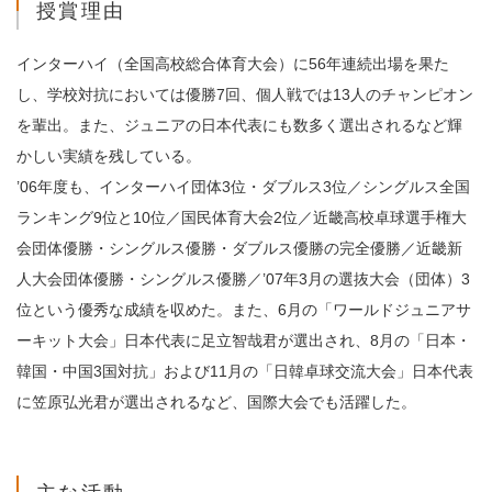
授賞理由
インターハイ（全国高校総合体育大会）に56年連続出場を果た
し、学校対抗においては優勝7回、個人戦では13人のチャンピオン
を輩出。また、ジュニアの日本代表にも数多く選出されるなど輝
かしい実績を残している。
’06年度も、インターハイ団体3位・ダブルス3位／シングルス全国
ランキング9位と10位／国民体育大会2位／近畿高校卓球選手権大
会団体優勝・シングルス優勝・ダブルス優勝の完全優勝／近畿新
人大会団体優勝・シングルス優勝／’07年3月の選抜大会（団体）3
位という優秀な成績を収めた。また、6月の「ワールドジュニアサ
ーキット大会」日本代表に足立智哉君が選出され、8月の「日本・
韓国・中国3国対抗」および11月の「日韓卓球交流大会」日本代表
に笠原弘光君が選出されるなど、国際大会でも活躍した。