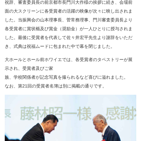
祝辞、審査委員長の前京都市長門川大作様の挨拶に続き、会場前
面の大スクリーンに各受賞者の活躍の映像が次々に映し出されま
した。当振興会の山本理事長、菅常務理事、門川審査委員長より
各受賞者に賞状楯及び賞金（奨励金）が一人ひとりに授与されま
した。最後に受賞者を代表して佐々井宏平先生より謝辞をいただ
き、式典は祝福ムードに包まれた中で幕を閉じました。
大ホールとホール前ホワイエでは、各受賞者のタペストリーが展
示され、受賞者及びご家
族、学校関係者が記念写真を撮られるなど喜びに溢れました。
なお、第21回の受賞者名簿は別に掲載の通りです。