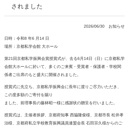
されました
2026/06/30
お知らせ
日時：令和8 年6 月14 日
場所：京都私学会館 大ホール
第21回京都私学振興会賞授賞式が、去る6月14日（日）に京都私学
会館大ホールに於いて、多くのご来賓・受賞者・保護者・学校関
係者ご出席のもと盛大に開催されました。
授賞式に先立ち、京都私学振興会に長年に渡りご尽力いただき、
この度多額のご寄付を賜り
ました、前理事長の藤林昭一様に感謝状の贈呈を行いました。
授賞式は、主催者挨拶、京都府知事 西脇隆俊様、京都市長 松井孝
治様、京都府私立学校教育振興議員連盟会長 石田宗久様からのご