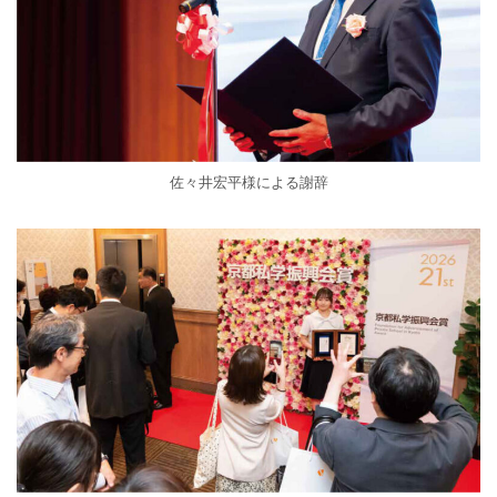
佐々井宏平様による謝辞