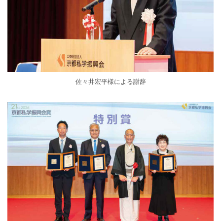
佐々井宏平様による謝辞