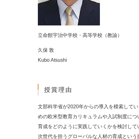
立命館宇治中学校・高等学校（教諭）
久保 敦
Kubo Atsushi
授賞理由
文部科学省が2020年からの導入を模索して
めの欧米型教育カリキュラムや入試制度につ
育成をどのように実践していくかを検討して
次世代を担うグローバルな人材の育成という